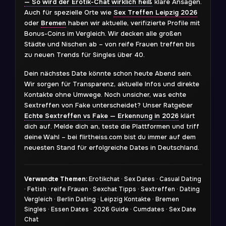
— So wird der Erotik-Chat wirklich heiß
klare Ansagen.
Auch für spezielle Orte wie
Sex Treffen Leipzig 2026
oder
Bremen
haben wir aktuelle, verifizierte Profile mit
Bonus-Coins im Vergleich. Wir decken alle großen
Städte und Nischen ab – von reife Frauen treffen bis
zu neuen Trends für Singles über 40.
Dein nächstes Date könnte schon heute Abend sein.
Wir sorgen für Transparenz, aktuelle Infos und direkte
Kontakte ohne Umwege. Noch unsicher, was echte
Sextreffen von Fake unterscheidet? Unser Ratgeber
Echte Sextreffen vs Fake — Erkennung in 2026
klärt
dich auf. Melde dich an, teste die Plattformen und triff
deine Wahl – bei flirtheiss.com bist du immer auf dem
neuesten Stand für erfolgreiche Dates in Deutschland.
Verwandte Themen:
Erotikchat · Sex Dates · Casual Dating
· Fetish · reife Frauen · Sexchat Tipps · Sextreffen · Dating
Vergleich · Berlin Dating · Leipzig Kontakte · Bremen
Singles · Essen Dates · 2026 Guide · Cumdates · Sex Date
Chat