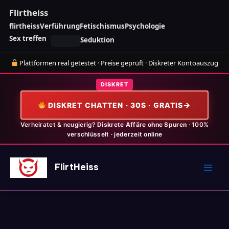
Zum
Flirtheiss
Inhalt
flirtheiss
Verführung
Fetischismus
Psychologie
springen
Sex treffen
Seduktion
Plattformen real getestet · Preise geprüft · Diskreter Kontoauszug
DISKRET
DISKRET CHATTEN · 30S · GRATIS
Verheiratet & neugierig?
Diskrete Affäre ohne Spuren
· 100%
verschlüsselt · jederzeit online
Main
FlirtHeiss
Men