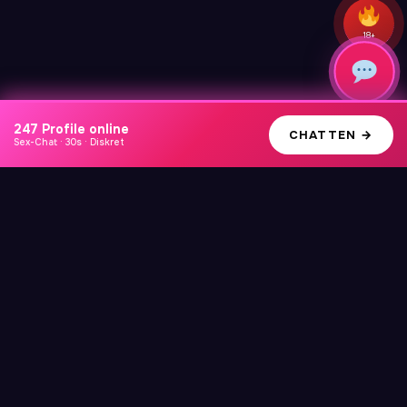
18+
247 Profile online
Plattformen vergleichen
↗
CHATTEN →
Sex-Chat · 30s · Diskret
Copyright © 2026 FlirtHeiss | Präsentiert von
Astra-WordPress-
Theme